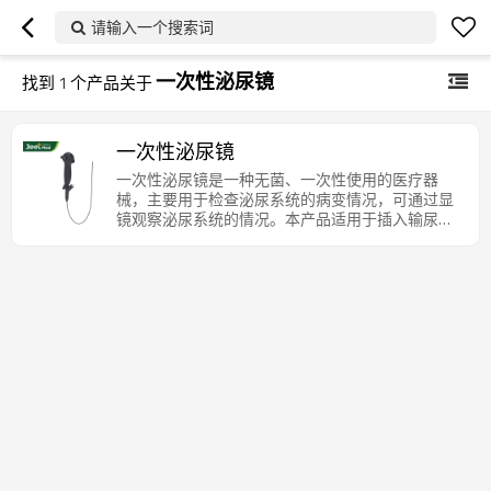
请输入一个搜索词
一次性泌尿镜
找到
1
个产品关于
一次性泌尿镜
一次性泌尿镜是一种无菌、一次性使用的医疗器
械，主要用于检查泌尿系统的病变情况，可通过显
镜观察泌尿系统的情况。本产品适用于插入输尿
管、肾盂内，对输尿管肾盂进行观察诊断或治疗
用，多功能按键配合275°双向弯曲，提升操作灵活
性。