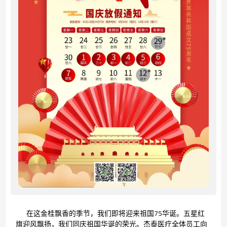
在这金桂飘香的季节，我们即将迎来祖国75华诞。五星红
旗迎风飘扬，我们同庆祖国华诞的荣光。杰泰医疗全体员工向